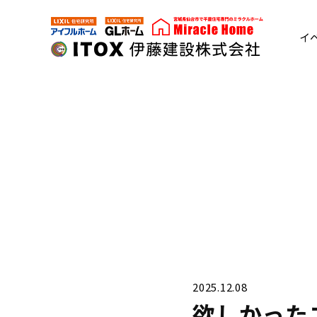
コ
藤
ン
建
イ
テ
設
伊
ン
株
ツ
藤
式
へ
建
会
ス
社
設
キ
株
ッ
プ
式
会
社
2025.12.08
欲しかった