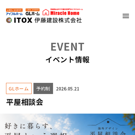
伊
コ
ー
藤
ン
建
メ
テ
設
ニ
伊
ュ
ン
株
ー
式
藤
ツ
EVENT
会
へ
建
社
ス
設
イベント情報
キ
株
ッ
式
プ
会
社
GLホーム
予約制
2026.05.21
平屋相談会