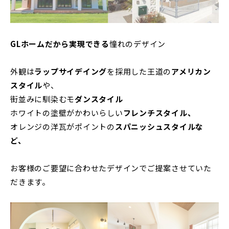
GLホームだから実現できる
憧れのデザイン
外観は
ラップサイデイング
を採用した王道の
アメリカン
スタイル
や、
街並みに馴染むモ
ダンスタイル
ホワイトの塗壁がかわいらしい
フレンチスタイル、
オレンジの洋瓦がポイントの
スパニッシュスタイルな
ど、
お客様のご要望に合わせたデザインでご提案させていた
だきます。